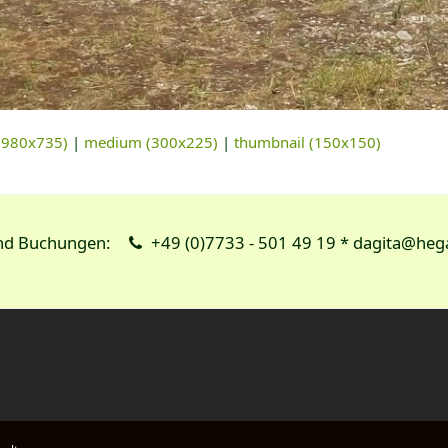
 (980x735)
|
medium (300x225)
|
thumbnail (150x150)
und Buchungen:
+49 (0)7733 - 501 49 19 * dagita@heg