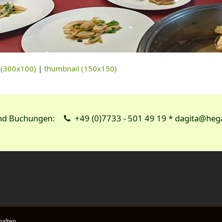
(300x100)
|
thumbnail (150x150)
und Buchungen:
+49 (0)7733 - 501 49 19 * dagita@heg
halten