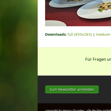
Downloads
:
full (850x283)
|
medium 
Für Fragen 
Zum Newsletter anmelden
copyright by Hegau-Druiden - alle Rechte vorbe