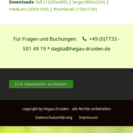
Downloads
:
full (1200x400)
|
large (980x326)
|
medium (300x100)
|
thumbnail (150x150)
Für Fragen und Buchungen:
+49 (0)7733 -
501 49 19 * dagita@hegau-druiden.de
Zum Newsletter anmelden
copyright by Hegau-Druiden - alle Rechte vorbehalten
Datenschutzerklärung
Impressum