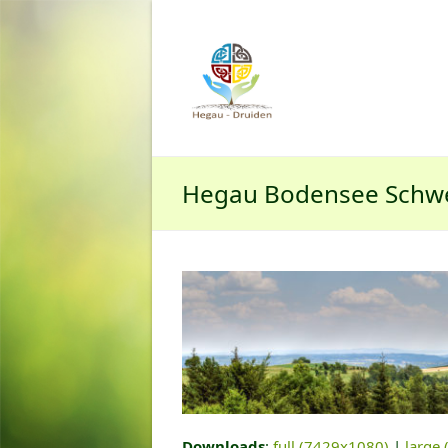
Hegau Bodensee Schw
Downloads
:
full (7429x1080)
|
large