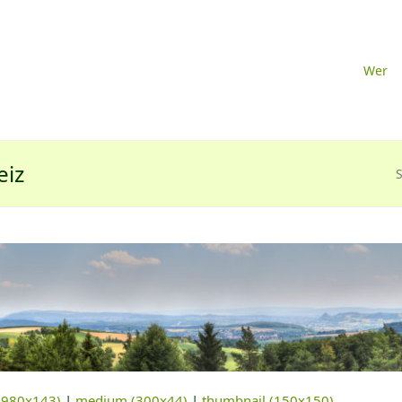
Wer
eiz
S
 (980x143)
|
medium (300x44)
|
thumbnail (150x150)